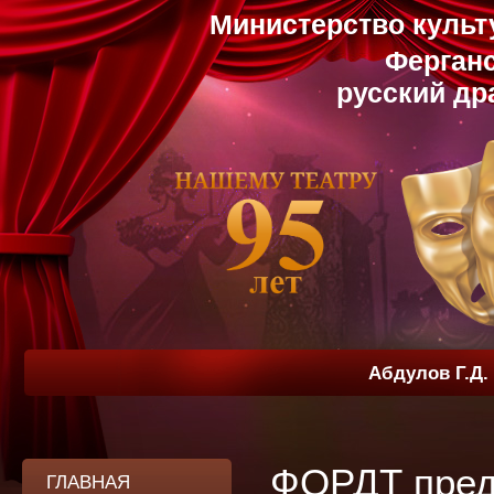
Министерство культ
Ферганс
русский др
Абдулов Г.Д.
ФОРДТ пред
ГЛАВНАЯ